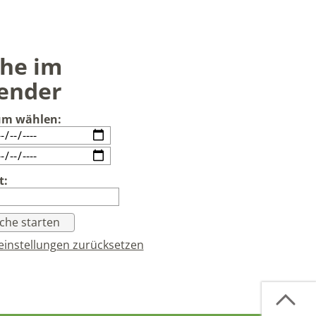
he im
ender
um wählen:
t:
einstellungen zurücksetzen